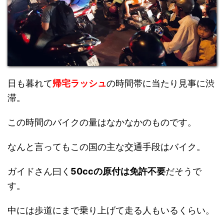
日も暮れて
帰宅ラッシュ
の時間帯に当たり見事に渋
滞。
この時間のバイクの量はなかなかのものです。
なんと言ってもこの国の主な交通手段はバイク。
ガイドさん曰く
50ccの原付は免許不要
だそうで
す。
中には歩道にまで乗り上げて走る人もいるくらい。