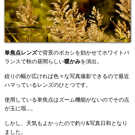
単焦点レンズ
で背景のボカシを効かせてホワイトバ
ランスで秋の昼間らしい
暖かみ
を演出。
絞りの幅が広ければ色々な写真撮影できるので最近
ハマっているレンズのひとつです。
使用している単焦点はズーム機能がないのでその点
が玉に瑕…。
しかし、天気もよかったので釣り&写真日和となり
ました。