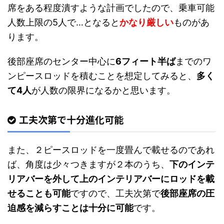
席をある程度潰すような計画でしたので、乗車可能
人数上限の5人で…となると
かなり厳しい
ものがあ
ります。
後部座席のセンター中心に
6フィート半ば
までのワ
ンピースロッドを積むことを想定してみると、
多く
て4人
が人数の限界になるかと思います。
工夫次第で十分進化可能
また、２ピースロッドを一度畳んで載せるのであれ
ば、角度は少々つきますが２本のうち、
下のインテ
リアバーを外して上のインテリアバーにロッドを載
せることも可能
ですので、工夫次第で
後部座席の圧
迫感を減らすことは十分に可能
です。