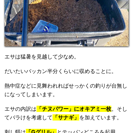
エサは猛暑を見越して少なめ。
だいたいバッカン半分くらいに収めることに。
熱中症などに見舞われればせっかくの釣りが台無し
になってしまいます。
エサの内訳は
「チヌパワー」にオキアミ一枚
。そし
てバラけを考慮して
「サナギ」
を加えています。
刺し餌は
「Gグリル」
とテッパンどころを起用。