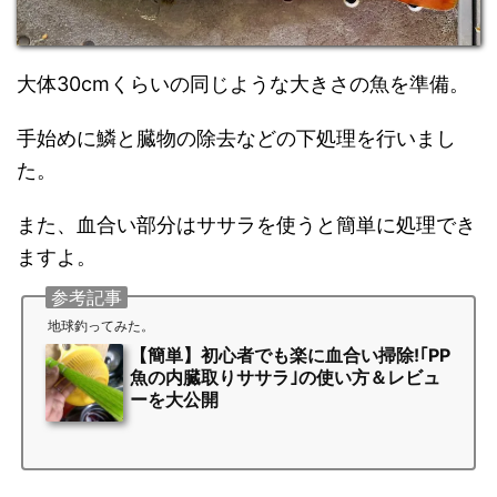
大体30cmくらいの同じような大きさの魚を準備。
手始めに鱗と臓物の除去などの下処理を行いまし
た。
また、血合い部分はササラを使うと簡単に処理でき
ますよ。
参考記事
地球釣ってみた。
【簡単】初心者でも楽に血合い掃除!｢PP
魚の内臓取りササラ｣の使い方＆レビュ
ーを大公開