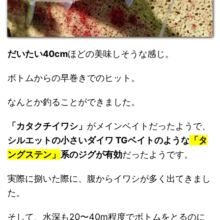
だいたい40cm
ほどの美味しそうな感じ。
ボトムからの早巻きでのヒット。
なんとか釣ることができました。
「カタクチイワシ」
がメインベイトだったようで、
シルエットの小さいダイワ TGベイトのような
「タ
ングステン」
系のジグが有効
だったようです。
実際に捌いた際に、腹からイワシが多く出てきまし
た。
そして、水深も20〜40m程度でボトムをとるのに