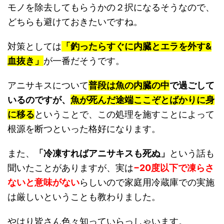
モノを除去してもらうかの２択になるそうなので、
どちらも避けておきたいですね。
対策としては
「釣ったらすぐに内臓とエラを外す&
血抜き」
が一番だそうです。
アニサキスについて
普段は魚の内臓の中
で過ごして
いるのですが、
魚が死んだ途端ここぞとばかりに身
に移る
ということで、この処理を施すことによって
根源を断つといった格好になります。
また、
「冷凍すればアニサキスも死ぬ」
という話も
聞いたことがありますが、実は
−20度以下で凍らさ
ないと意味がない
らしいので家庭用冷蔵庫での実施
は厳しいということも教わりました。
やはり皆さん色々知っていらっしゃいます。