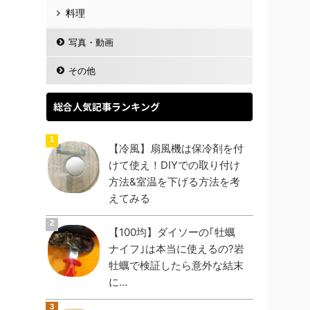
料理
写真・動画
その他
総合人気記事ランキング
【冷風】扇風機は保冷剤を付
けて使え！DIYでの取り付け
方法&室温を下げる方法を考
えてみる
【100均】ダイソーの｢牡蠣
ナイフ｣は本当に使えるの?岩
牡蠣で検証したら意外な結末
に…