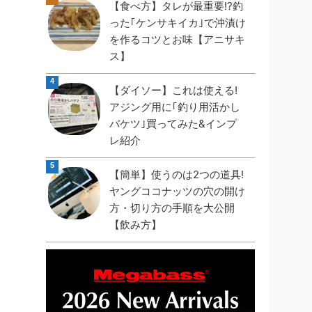
【食べ方】タレが最重要!?釣
った｢ケンサキイカ｣で沖漬け
を作るコツとお味【アニサキ
ス】
【ダイソー】これは使える!
アジング用に｢釣り用活かし
バケツ｣買ってみた&インプ
レ紹介
【簡単】使うのは2つの道具!
ヤングココナッツの穴の開け
方・切り方の手順を大公開
【飲み方】