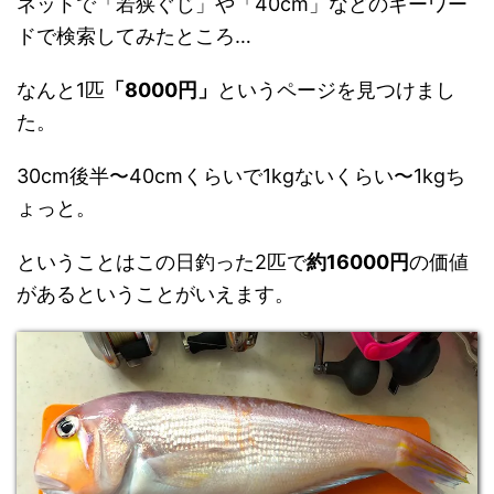
ネットで「若狭ぐじ」や「40cm」などのキーワー
ドで検索してみたところ…
なんと1匹
「8000円」
というページを見つけまし
た。
30cm後半〜40cmくらいで1kgないくらい〜1kgち
ょっと。
ということはこの日釣った2匹で
約16000円
の価値
があるということがいえます。